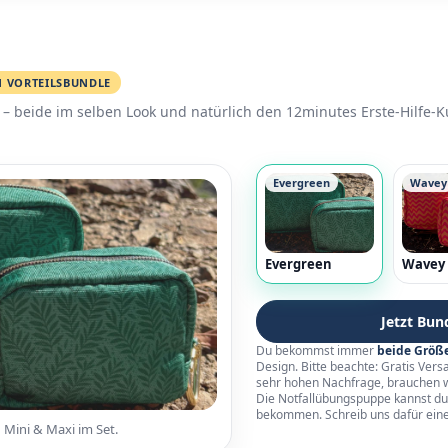
N VORTEILSBUNDLE
– beide im selben Look und natürlich den 12minutes Erste-Hilfe-
Evergreen
Wavey
Evergreen
Wavey
Jetzt Bun
Du bekommst immer
beide Größe
Design. Bitte beachte: Gratis Vers
sehr hohen Nachfrage, brauchen wi
Die Notfallübungspuppe kannst du 
bekommen. Schreib uns dafür ein
 Mini & Maxi im Set.