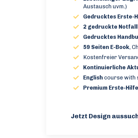
Austausch uvm.)
Gedrucktes Erste-Hi
2 gedruckte Notfal
Gedrucktes Handb
59 Seiten E-Book
, C
Kostenfreier Versand
Kontinuierliche Akt
English
course with s
Premium Erste-Hilf
Jetzt Design aussuc