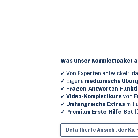
Was unser Komplettpaket a
✔ Von Experten entwickelt, d
✔ Eigene
medizinische Übu
✔
Fragen-Antworten-Funkt
✔
Video-Komplettkurs
von E
✔
Umfangreiche Extras
mit 
✔
Premium Erste-Hilfe-Set
f
Detaillierte Ansicht der Ku