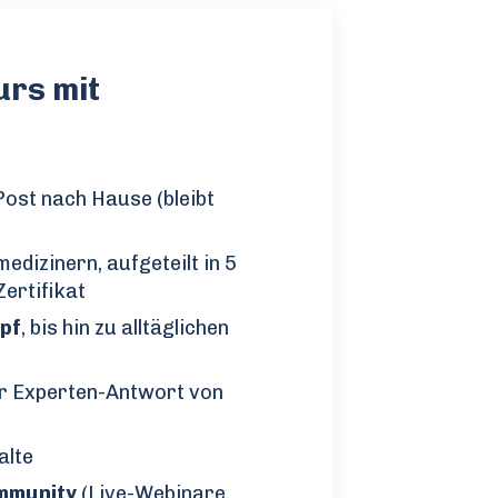
urs mit
ost nach Hause (bleibt
edizinern, aufgeteilt in 5
Zertifikat
pf
, bis hin zu alltäglichen
er Experten-Antwort von
alte
mmunity
(Live-Webinare,