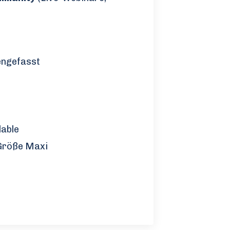
engefasst
lable
 Größe Maxi