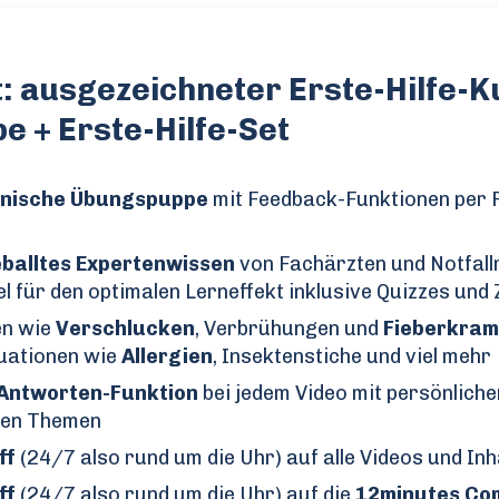
: ausgezeichneter Erste-Hilfe-K
e + Erste-Hilfe-Set
zinische Übungspuppe
mit Feedback-Funktionen per P
eballtes Expertenwissen
von Fachärzten und Notfallm
 für den optimalen Lerneffekt inklusive Quizzes und 
en wie
Verschlucken
, Verbrühungen und
Fieberkram
uationen wie
Allergien
, Insektenstiche und viel mehr
Antworten-Funktion
bei jedem Video mit persönlich
llen Themen
ff
(24/7 also rund um die Uhr) auf alle Videos und Inh
ff
(24/7 also rund um die Uhr) auf die
12minutes Co