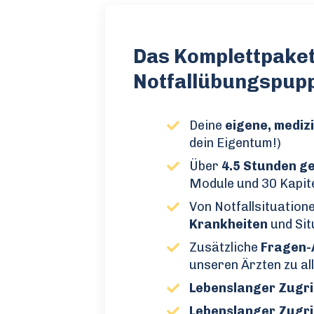
Das Komplettpaket
Notfallübungspupp
Deine
eigene, medi
dein Eigentum!)
Über
4.5 Stunden g
Module und 30 Kapitel
Von Notfallsituation
Krankheiten
und Sit
Zusätzliche
Fragen-
unseren Ärzten zu a
Lebenslanger Zugri
Lebenslanger Zugri