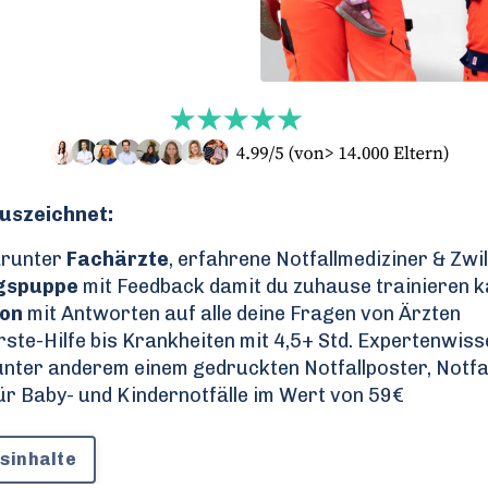
uszeichnet:
arunter
Fachärzte
, erfahrene Notfallmediziner & Zwil
ngspuppe
mit Feedback damit du zuhause trainieren ka
ion
mit Antworten auf alle deine Fragen von Ärzten
rste-Hilfe bis Krankheiten mit 4,5+ Std. Expertenwis
unter anderem einem gedruckten Notfallposter, Notf
ür Baby- und Kindernotfälle im Wert von 59€
rsinhalte