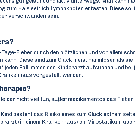
Fiebers gut gelaunt und aktiv unterwegs. Man kann hä
 zum Hals seitlich Lymphknoten ertasten. Diese soll
der verschwunden sein.
ers?
3-Tage-Fieber durch den plötzlichen und vor allem schn
n kann. Diese sind zum Glück meist harmloser als sie
auf jeden Fall immer den Kinderarzt aufsuchen und bei
 Krankenhaus vorgestellt werden.
Therapie?
n leider nicht viel tun, außer medikamentös das Fiebe
ind besteht das Risiko eines zum Glück extrem selt
erarzt (in einem Krankenhaus) ein Virostatikum über