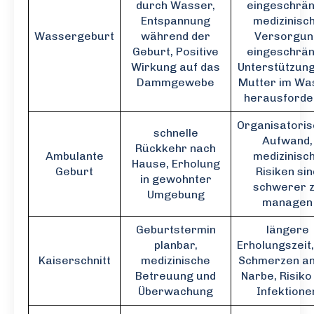
durch Wasser,
eingeschrän
Entspannung
medizinisc
Wassergeburt
während der
Versorgun
Geburt, Positive
eingeschrän
Wirkung auf das
Unterstützung
Dammgewebe
Mutter im Wa
herausforde
Organisatori
schnelle
Aufwand,
Rückkehr nach
Ambulante
medizinisc
Hause, Erholung
Geburt
Risiken sin
in gewohnter
schwerer 
Umgebung
managen
Geburtstermin
längere
planbar,
Erholungszeit,
Kaiserschnitt
medizinische
Schmerzen an
Betreuung und
Narbe, Risiko
Überwachung
Infektione