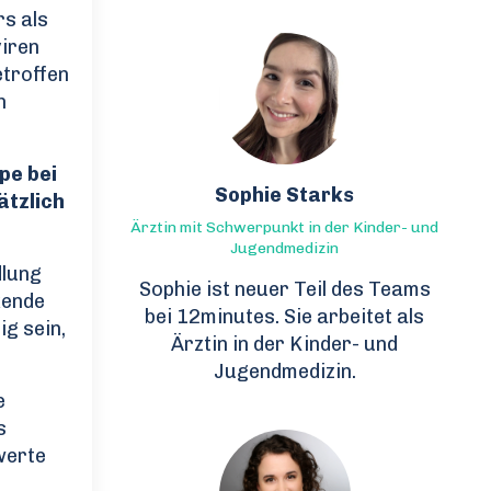
rs als
viren
etroffen
n
pe bei
Sophie Starks
ätzlich
Ärztin mit Schwerpunkt in der Kinder- und
Jugendmedizin
dlung
Sophie ist neuer Teil des Teams
kende
bei 12minutes. Sie arbeitet als
g sein,
Ärztin in der Kinder- und
Jugendmedizin.
e
s
werte