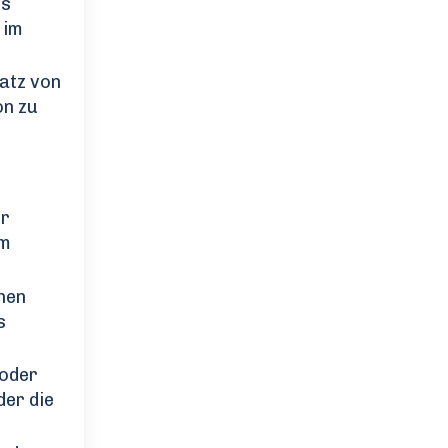
es
 im
atz von
on zu
er
em
hen
s
 oder
er die