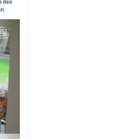
n des
n.