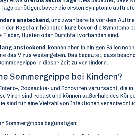
ägt etwa
drei bis sechs Tage
. Dies bedeutet, dass K
 Tage benötigen, bevor die ersten Symptome auftrete
nders ansteckend
, und zwar bereits vor dem Auftre
in der Regel am höchsten kurz bevor die Symptome b
e Fieber, Husten oder Durchfall vorhanden sind.
 lang ansteckend
, können aber in einigen Fällen noch
e das Virus weitergeben. Das bedeutet, dass beson
Sommergrippe in dieser Zeit zu verhindern.
ine Sommergrippe bei Kindern?
ntero-, Coxsackie- und Echoviren verursacht, die in
se Viren sind robust und können außerhalb des Körp
e sind für eine Vielzahl von Infektionen verantwortlic
.
ner Sommergrippe begünstigen: