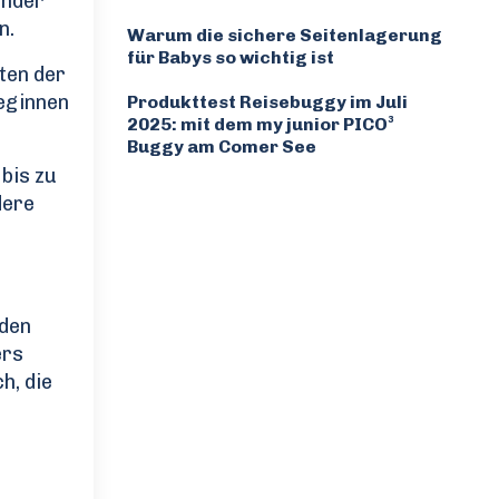
inder
n.
Warum die sichere Seitenlagerung
für Babys so wichtig ist
ten der
eginnen
Produkttest Reisebuggy im Juli
2025: mit dem my junior PICO³
Buggy am Comer See
 bis zu
dere
 den
ers
h, die