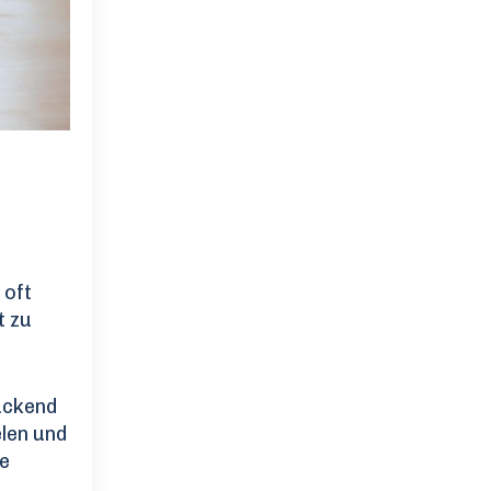
 oft
t zu
ückend
len und
ie