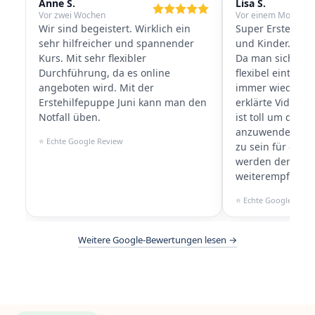
Anne S.
Lisa S.
Vor zwei Wochen
Vor einem Monat
Wir sind begeistert. Wirklich ein
Super Erste-Hilf
sehr hilfreicher und spannender
und Kinder. Ideal
Kurs. Mit sehr flexibler
Da man sich den 
Durchführung, da es online
flexibel einteil
angeboten wird. Mit der
immer wiederhol
Erstehilfepuppe Juni kann man den
erklärte Videos 
Notfall üben.
ist toll um das g
anzuwenden und 
⭐ Echte Google Review
zu sein für event
werden den Kurs 
weiterempfehlen
⭐ Echte Google Revi
Weitere Google-Bewertungen lesen →