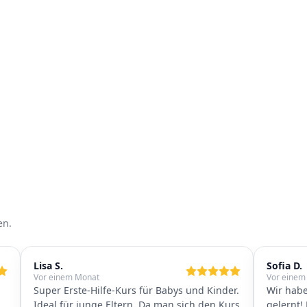
en.
Lisa S.
Sofia D.
Vor einem Monat
Vor einem
Super Erste-Hilfe-Kurs für Babys und Kinder.
Wir habe
Ideal für junge Eltern. Da man sich den Kurs
gelernt! 