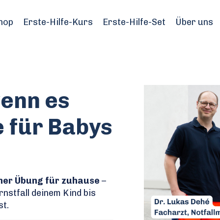
hop
Erste-Hilfe-Kurs
Erste-Hilfe-Set
Über uns
wenn es
fe für Babys
her Übung für zuhause
–
rnstfall deinem Kind bis
st.